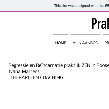
This site was designed with the
Pra
HOME
MIJN AANBOD
PR
OVER MIJ
Regressie en Reïncarnatie praktijk ZEN in Roos
Ivana Martens
-THERAPIE EN COACHING
Na mijn universitaire studie economie ben ik gaan werk
wereldmarktleider in de telecommunicatie. In de eerst
plezier. Naarmate de jaren verstreken, miste ik steed
erachter dat mijn hart hier niet meer lag. Mijn werk gi